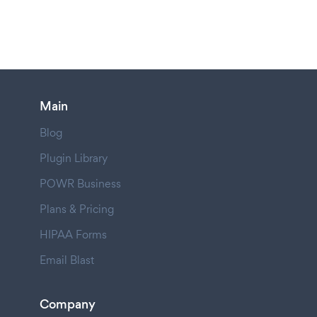
Main
Blog
Plugin Library
POWR Business
Plans & Pricing
HIPAA Forms
Email Blast
Company