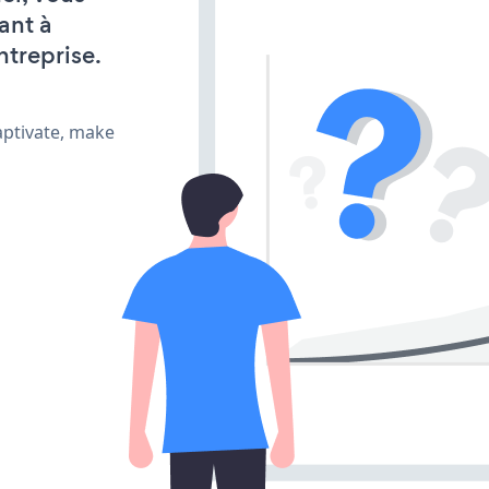
ant à
ntreprise.
aptivate, make