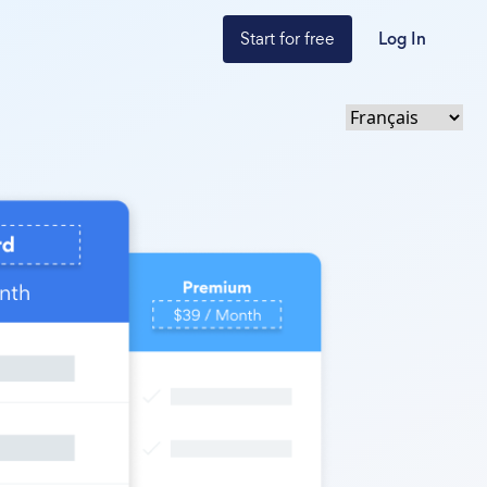
Start for free
Log In