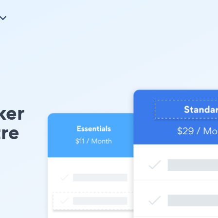
ker
tre