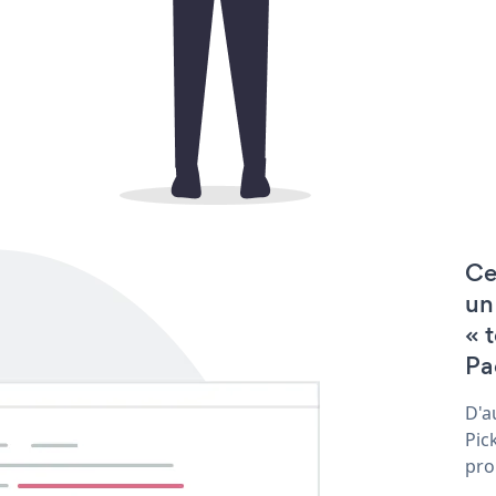
Ce
un
« 
Pa
D'a
Pic
pro