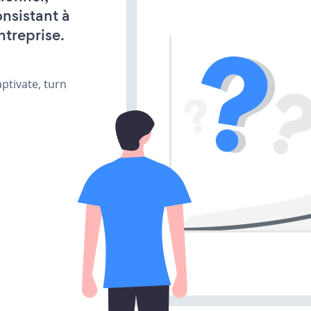
onsistant à
ntreprise.
ptivate, turn