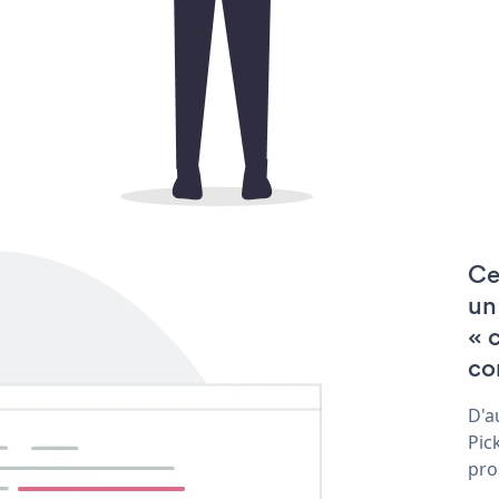
Ce
un
« 
co
D'a
Pic
pro