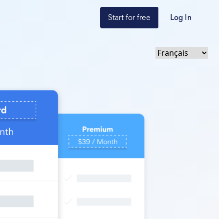
Start for free
Log In