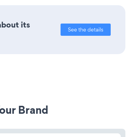
about its
See the details
our Brand