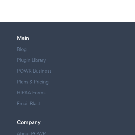
Main
Blog
Plugin Library
POWR Business
Plans & Pricing
HIPAA Forms
Email Blast
Company
About POWR