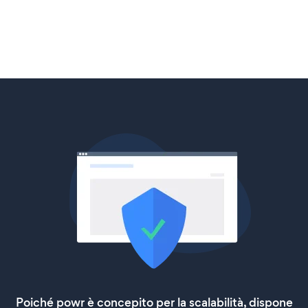
Poiché powr è concepito per la scalabilità, dispone