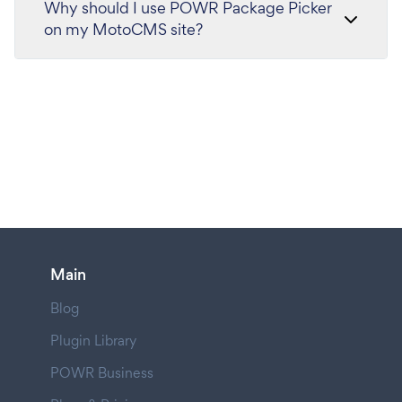
Why should I use POWR Package Picker
on my MotoCMS site?
Main
Blog
Plugin Library
POWR Business