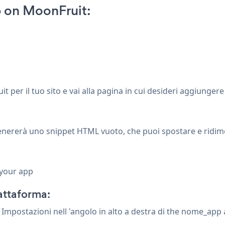
 on MoonFruit:
it per il tuo sito e vai alla pagina in cui desideri aggiunger
nererà uno snippet HTML vuoto, che puoi spostare e ridim
 your app
attaforma:
na Impostazioni
nell 'angolo in alto a destra di the nome_app