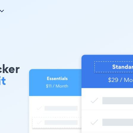
cker
t