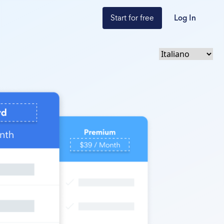
Start for free
Log In