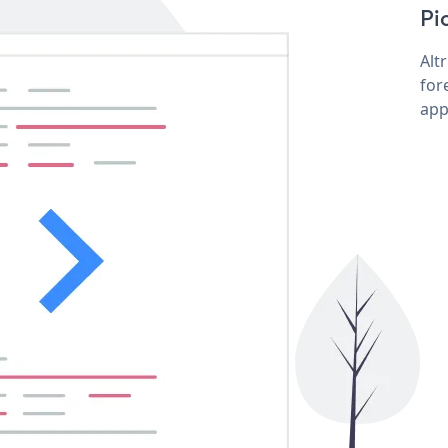
Pic
Alt
for
app