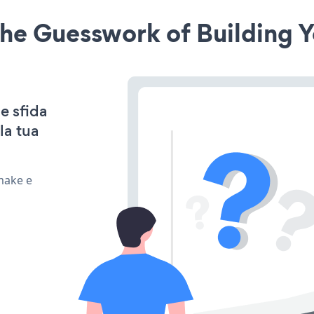
he Guesswork of Building Y
e sfida
la tua
 make e