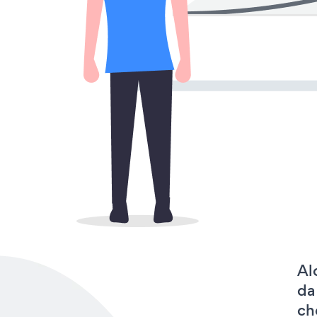
Al
da
ch