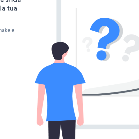
la tua
make e