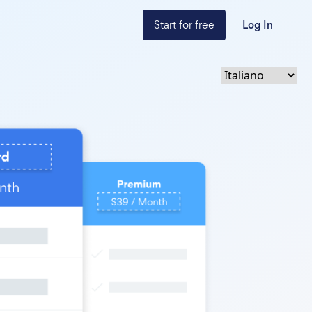
Start for free
Log In