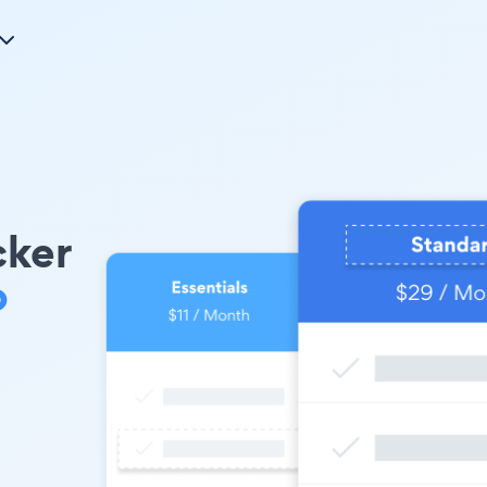
cker
o