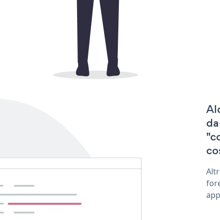
Al
da
"c
co
Alt
for
app