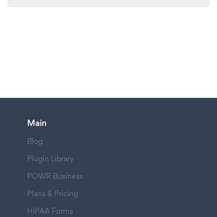
Main
Blog
Plugin Library
POWR Business
Plans & Pricing
HIPAA Forms