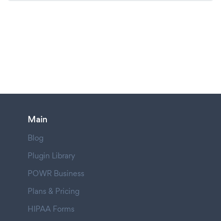
Main
Blog
Plugin Library
POWR Business
Plans & Pricing
HIPAA Forms