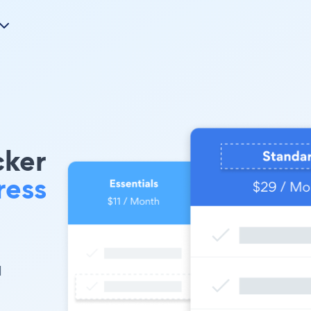
cker
ess
l