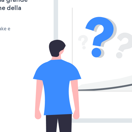
ne della
ake e