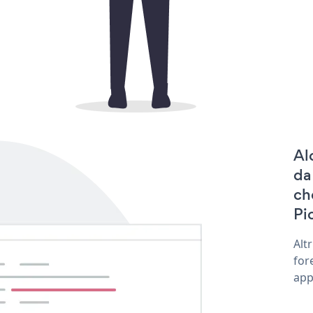
Al
da
ch
Pic
Alt
for
app