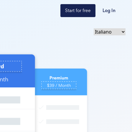
Start for free
Log In