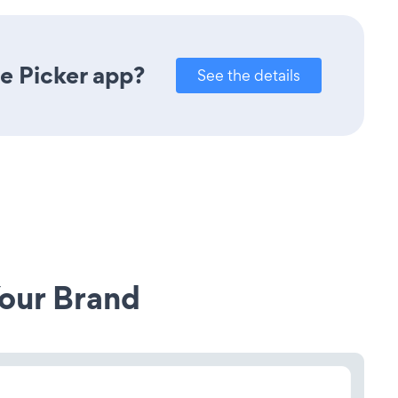
e Picker app?
See the details
our Brand