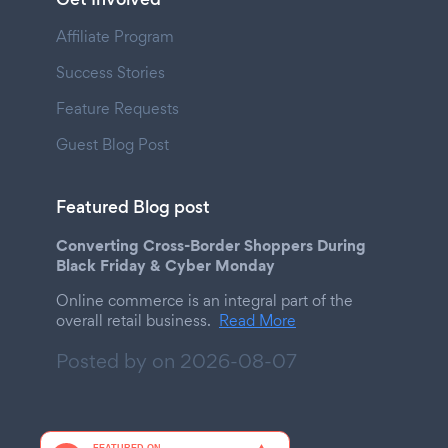
Affiliate Program
Success Stories
Feature Requests
Guest Blog Post
Featured Blog post
Converting Cross-Border Shoppers During
Black Friday & Cyber Monday
Online commerce is an integral part of the
overall retail business.
Read More
Posted by on
2026-08-07