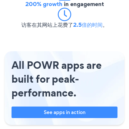
200% growth
in engagement
访客在其网站上花费了
2.5倍的时间
。
All POWR apps are
built for peak-
performance.
See apps in action