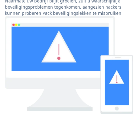
Naarmate uw bedrijf blijft groeien, zult u waarschijnlijk
beveiligingsproblemen tegenkomen, aangezien hackers
kunnen proberen Pack beveiligingslekken te misbruiken.