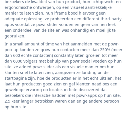
bezoekers de kwaliteit van hun product, hun lichtgewicht en
ergonomische ontwerpen, op een visueel aantrekkelijke
manier te laten zien. hun iframe bood hiervoor geen
adequate oplossing. ze probeerden een different third-party
apps voordat ze powr slider vonden en geen van hen leek
een onderdeel van de site en was onhandig en moeilijk te
gebruiken.
In a small amount of time van het aanmelden met de powr-
pop-up konden ze grow hun contacten meer dan 250% (meer
dan 600 echte contacten) constantly laten groeien tot meer
dan 6000 volgers met behulp van powr social voeden op hun
site. ze added powr slider als een visuele manier om hun
klanten snel te laten zien, aangezien ze landing on de
startpagina zijn, hoe de producten er in het echt uitzien. het
laat hun producten goed zien en gaf klanten naadloos een
geweldige ervaring op locatie. in feite discovered dat
bezoekers die interactie hadden met powr-apps op hun site,
2,5 keer langer betrokken waren dan enige andere persoon
op hun site.