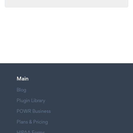
Main
Blog
Plugin Library
POWR Business
Plans & Pricing
HIPAA Forms