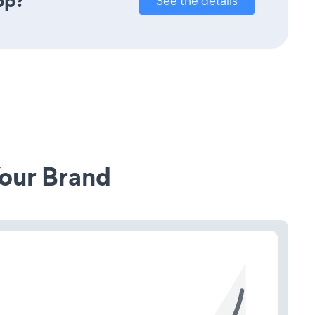
pp?
See the details
our Brand