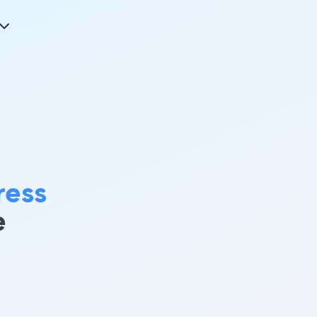
ress
e