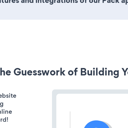
ures and integrations of our Pack a
he Guesswork of Building Y
ebsite
ng
line
rd!