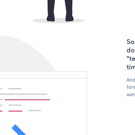
So
do
"t
ti
And
for
aan