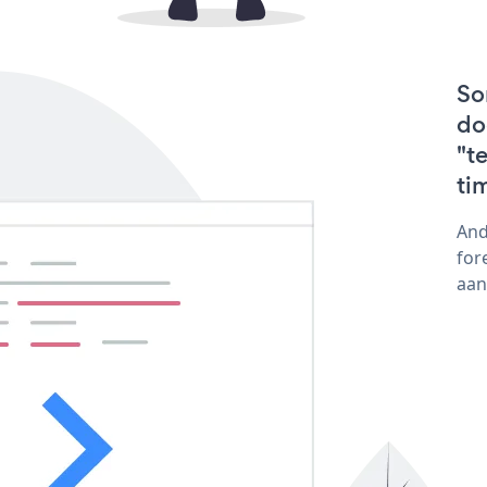
So
do
"t
ti
And
for
aan