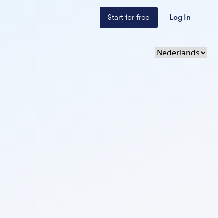
Start for free
Log In