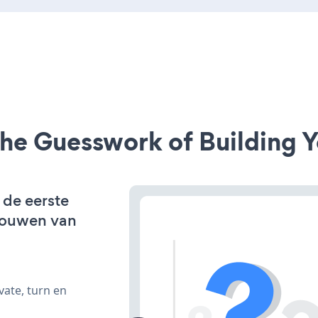
he Guesswork of Building Y
 de eerste
bouwen van
vate, turn en