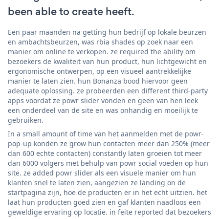
been able to create heeft.
Een paar maanden na getting hun bedrijf op lokale beurzen
en ambachtsbeurzen, was rbia shades op zoek naar een
manier om online te verkopen. ze required the ability om
bezoekers de kwaliteit van hun product, hun lichtgewicht en
ergonomische ontwerpen, op een visueel aantrekkelijke
manier te laten zien. hun Bonanza bood hiervoor geen
adequate oplossing. ze probeerden een different third-party
apps voordat ze powr slider vonden en geen van hen leek
een onderdeel van de site en was onhandig en moeilijk te
gebruiken.
In a small amount of time van het aanmelden met de powr-
pop-up konden ze grow hun contacten meer dan 250% (meer
dan 600 echte contacten) constantly laten groeien tot meer
dan 6000 volgers met behulp van powr social voeden op hun
site. ze added powr slider als een visuele manier om hun
klanten snel te laten zien, aangezien ze landing on de
startpagina zijn, hoe de producten er in het echt uitzien. het
laat hun producten goed zien en gaf klanten naadloos een
geweldige ervaring op locatie. in feite reported dat bezoekers