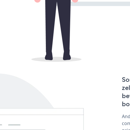
So
ze
be
bo
And
com