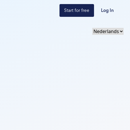
Start for free
Log In