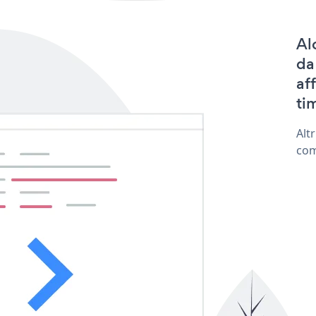
Al
da
af
tim
Alt
com