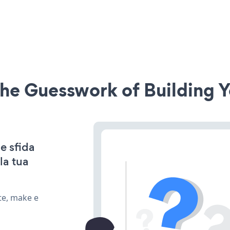
he Guesswork of Building Y
e sfida
la tua
te, make e