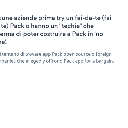
cune aziende prima try un fai-da-te (fai
 te) Pack o hanno un "techie" che
ferma di poter costruire a Pack in 'no
e'.
ri tentano di trovare app Pack open source o foreign
panies che allegedly offrono Pack app for a bargain.