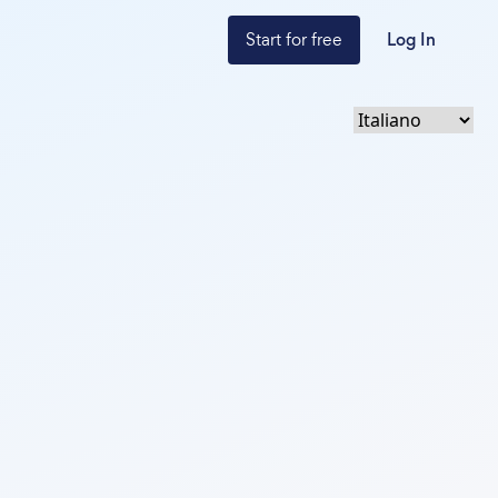
Start for free
Log In