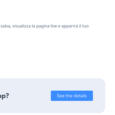
va, visualizza la pagina live e apparirà il tuo
pp?
See the details