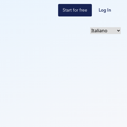
Start for free
Log In