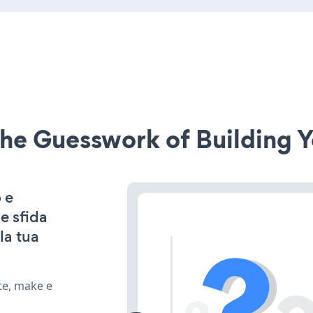
he Guesswork of Building Y
 e
e sfida
la tua
te, make e