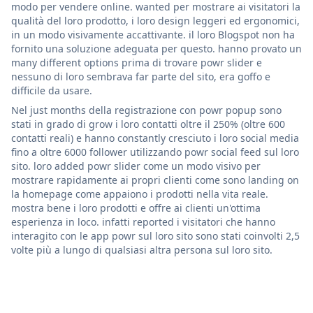
modo per vendere online. wanted per mostrare ai visitatori la
qualità del loro prodotto, i loro design leggeri ed ergonomici,
in un modo visivamente accattivante. il loro Blogspot non ha
fornito una soluzione adeguata per questo. hanno provato un
many different options prima di trovare powr slider e
nessuno di loro sembrava far parte del sito, era goffo e
difficile da usare.
Nel just months della registrazione con powr popup sono
stati in grado di grow i loro contatti oltre il 250% (oltre 600
contatti reali) e hanno constantly cresciuto i loro social media
fino a oltre 6000 follower utilizzando powr social feed sul loro
sito. loro added powr slider come un modo visivo per
mostrare rapidamente ai propri clienti come sono landing on
la homepage come appaiono i prodotti nella vita reale.
mostra bene i loro prodotti e offre ai clienti un'ottima
esperienza in loco. infatti reported i visitatori che hanno
interagito con le app powr sul loro sito sono stati coinvolti 2,5
volte più a lungo di qualsiasi altra persona sul loro sito.