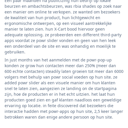
Een paar maanden na publicizing hun bedrijf op lokale
beurzen en ambachtsbeurzen, was rbia shades op zoek naar
een manier om online te verkopen. ze wanted om bezoekers
de kwaliteit van hun product, hun lichtgewicht en
ergonomische ontwerpen, op een visueel aantrekkelijke
manier te laten zien. hun X-Cart bood hiervoor geen
adequate oplossing. ze probeerden een different third-party
apps voordat ze powr slider vonden en geen van hen leek
een onderdeel van de site en was onhandig en moeilijk te
gebruiken.
In just months van het aanmelden met de powr-pop-up
konden ze grow hun contacten meer dan 250% (meer dan
600 echte contacten) steadily laten groeien tot meer dan 6000
volgers met behulp van powr social voeden op hun site. ze
added powr slider als een visuele manier om hun klanten
snel te laten zien, aangezien ze landing on de startpagina
zijn, hoe de producten er in het echt uitzien. het laat hun
producten goed zien en gaf klanten naadloos een geweldige
ervaring op locatie. in feite discovered dat bezoekers die
interactie hadden met powr-apps op hun site, 2,5 keer langer
betrokken waren dan enige andere persoon op hun site.