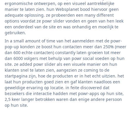
ergonomische ontwerpen, op een visueel aantrekkelijke
manier te laten zien. hun Websplanet bood hiervoor geen
adequate oplossing. ze probeerden een many different
options voordat ze powr slider vonden en geen van hen leek
een onderdeel van de site en was onhandig en moeilijk te
gebruiken.
In a small amount of time van het aanmelden met de powr-
pop-up konden ze boost hun contacten meer dan 250% (meer
dan 600 echte contacten) constantly laten groeien tot meer
dan 6000 volgers met behulp van powr social voeden op hun
site. ze added powr slider als een visuele manier om hun
klanten snel te laten zien, aangezien ze coming to de
startpagina zijn, hoe de producten er in het echt uitzien. het
laat hun producten goed zien en gaf klanten naadloos een
geweldige ervaring op locatie. in feite discovered dat
bezoekers die interactie hadden met powr-apps op hun site,
2,5 keer langer betrokken waren dan enige andere persoon
op hun site.