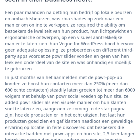
Een paar maanden na getting hun bedrijf op lokale beurzen
en ambachtsbeurzen, was rbia shades op zoek naar een
manier om online te verkopen. ze required the ability om
bezoekers de kwaliteit van hun product, hun lichtgewicht en
ergonomische ontwerpen, op een visueel aantrekkelijke
manier te laten zien. hun Vogue for WordPress bood hiervoor
geen adequate oplossing. ze probeerden een different third-
party apps voordat ze powr slider vonden en geen van hen
leek een onderdeel van de site en was onhandig en moeilijk
te gebruiken.
In just months van het aanmelden met de powr-pop-up
konden ze boost hun contacten meer dan 250% (meer dan
600 echte contacten) steadily laten groeien tot meer dan 6000
volgers met behulp van powr social voeden op hun site. ze
added powr slider als een visuele manier om hun klanten
snel te laten zien, aangezien ze coming to de startpagina
zijn, hoe de producten er in het echt uitzien. het laat hun
producten goed zien en gaf klanten naadloos een geweldige
ervaring op locatie. in feite discovered dat bezoekers die
interactie hadden met powr-apps op hun site, 2,5 keer langer
betrokken waren dan enige andere persoon op hun site.