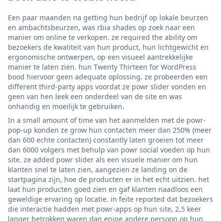
Een paar maanden na getting hun bedrijf op lokale beurzen
en ambachtsbeurzen, was rbia shades op zoek naar een
manier om online te verkopen. ze required the ability om
bezoekers de kwaliteit van hun product, hun lichtgewicht en
ergonomische ontwerpen, op een visueel aantrekkelijke
manier te laten zien. hun Twenty Thirteen for WordPress
bood hiervoor geen adequate oplossing. ze probeerden een
different third-party apps voordat ze powr slider vonden en
geen van hen leek een onderdeel van de site en was
onhandig en moeilijk te gebruiken.
In a small amount of time van het aanmelden met de powr-
pop-up konden ze grow hun contacten meer dan 250% (meer
dan 600 echte contacten) constantly laten groeien tot meer
dan 6000 volgers met behulp van powr social voeden op hun
site. ze added powr slider als een visuele manier om hun
klanten snel te laten zien, aangezien ze landing on de
startpagina zijn, hoe de producten er in het echt uitzien. het
laat hun producten goed zien en gaf klanten naadloos een
geweldige ervaring op locatie. in feite reported dat bezoekers
die interactie hadden met powr-apps op hun site, 2,5 keer
langer betrokken waren dan enige andere persoon op hun