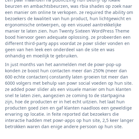
beurzen en ambachtsbeurzen, was rbia shades op zoek naar
een manier om online te verkopen. ze required the ability om
bezoekers de kwaliteit van hun product, hun lichtgewicht en
ergonomische ontwerpen, op een visueel aantrekkelijke
manier te laten zien. hun Twenty Sixteen WordPress Theme
bood hiervoor geen adequate oplossing. ze probeerden een
different third-party apps voordat ze powr slider vonden en
geen van hen leek een onderdeel van de site en was
onhandig en moeilijk te gebruiken.
In just months van het aanmelden met de powr-pop-up
konden ze boost hun contacten meer dan 250% (meer dan
600 echte contacten) constantly laten groeien tot meer dan
6000 volgers met behulp van powr social voeden op hun site.
ze added powr slider als een visuele manier om hun klanten
snel te laten zien, aangezien ze coming to de startpagina
zijn, hoe de producten er in het echt uitzien. het laat hun
producten goed zien en gaf klanten naadloos een geweldige
ervaring op locatie. in feite reported dat bezoekers die
interactie hadden met powr-apps op hun site, 2,5 keer langer
betrokken waren dan enige andere persoon op hun site.