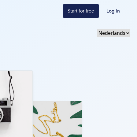
Start for free
Log In