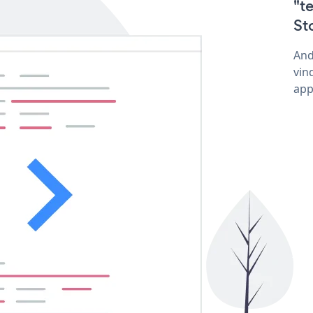
"t
St
And
vin
app