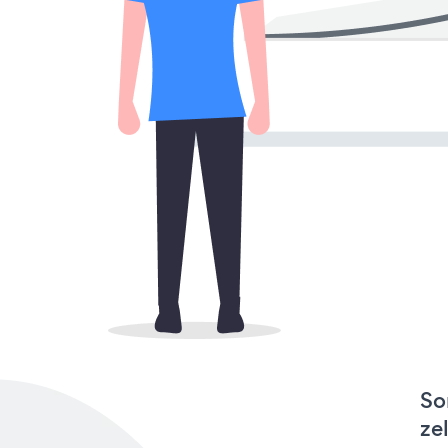
So
ze