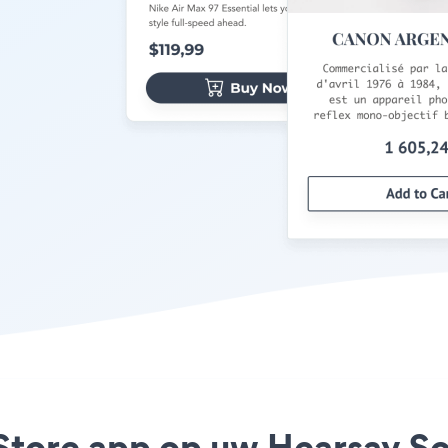
Store app op uw Hearsay Soc