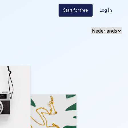
Start for free
Log In