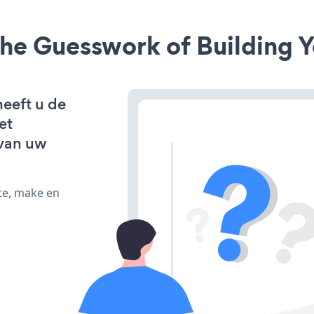
he Guesswork of Building Y
heeft u de
et
van uw
te, make en