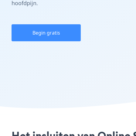
hoofdpijn.
Begin gratis
Het insluiten van Online 