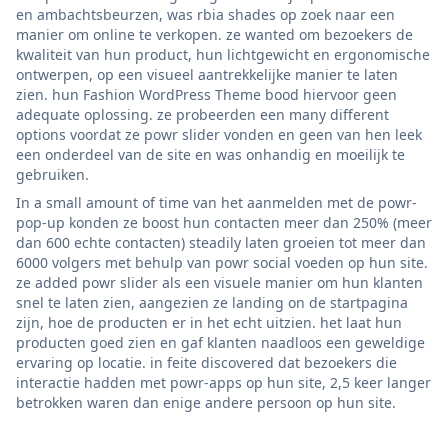
en ambachtsbeurzen, was rbia shades op zoek naar een
manier om online te verkopen. ze wanted om bezoekers de
kwaliteit van hun product, hun lichtgewicht en ergonomische
ontwerpen, op een visueel aantrekkelijke manier te laten
zien. hun Fashion WordPress Theme bood hiervoor geen
adequate oplossing. ze probeerden een many different
options voordat ze powr slider vonden en geen van hen leek
een onderdeel van de site en was onhandig en moeilijk te
gebruiken.
In a small amount of time van het aanmelden met de powr-
pop-up konden ze boost hun contacten meer dan 250% (meer
dan 600 echte contacten) steadily laten groeien tot meer dan
6000 volgers met behulp van powr social voeden op hun site.
ze added powr slider als een visuele manier om hun klanten
snel te laten zien, aangezien ze landing on de startpagina
zijn, hoe de producten er in het echt uitzien. het laat hun
producten goed zien en gaf klanten naadloos een geweldige
ervaring op locatie. in feite discovered dat bezoekers die
interactie hadden met powr-apps op hun site, 2,5 keer langer
betrokken waren dan enige andere persoon op hun site.