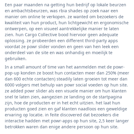
Een paar maanden na getting hun bedrijf op lokale beurzen
en ambachtsbeurzen, was rbia shades op zoek naar een
manier om online te verkopen. ze wanted om bezoekers de
kwaliteit van hun product, hun lichtgewicht en ergonomische
ontwerpen, op een visueel aantrekkelijke manier te laten
zien. hun Cargo Collective bood hiervoor geen adequate
oplossing. ze probeerden een different third-party apps
voordat ze powr slider vonden en geen van hen leek een
onderdeel van de site en was onhandig en moeilijk te
gebruiken.
In a small amount of time van het aanmelden met de powr-
pop-up konden ze boost hun contacten meer dan 250% (meer
dan 600 echte contacten) steadily laten groeien tot meer dan
6000 volgers met behulp van powr social voeden op hun site.
ze added powr slider als een visuele manier om hun klanten
snel te laten zien, aangezien ze landing on de startpagina
zijn, hoe de producten er in het echt uitzien. het laat hun
producten goed zien en gaf klanten naadloos een geweldige
ervaring op locatie. in feite discovered dat bezoekers die
interactie hadden met powr-apps op hun site, 2,5 keer langer
betrokken waren dan enige andere persoon op hun site.