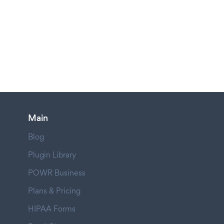
Main
Blog
Plugin Library
POWR Business
Plans & Pricing
HIPAA Forms