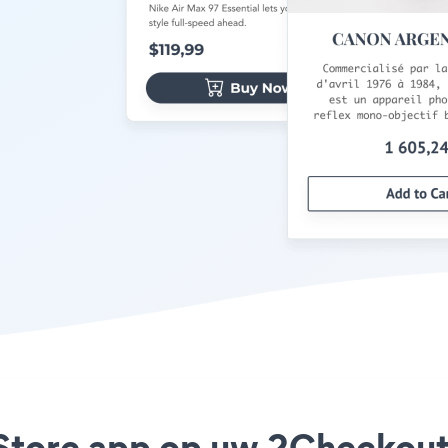
 Store app op uw 2Checkout 