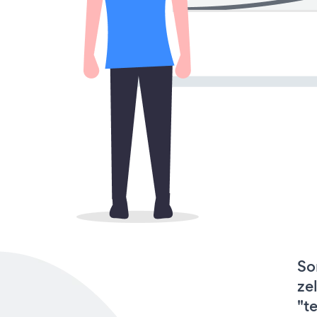
So
ze
"t