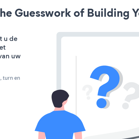
he Guesswork of Building Y
t u de
et
van uw
, turn en