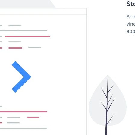
St
And
vin
app