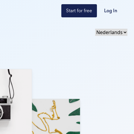
Start for free
Log In