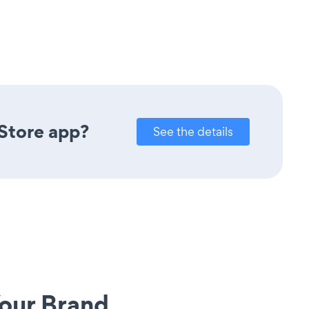
 Store app?
See the details
our Brand