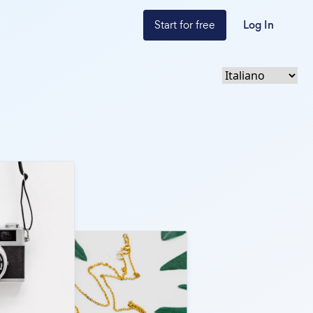
Start for free
Log In