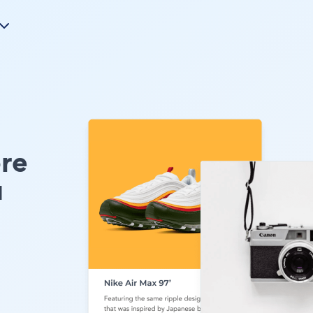
ore
u