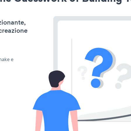
zionante,
 creazione
 make e