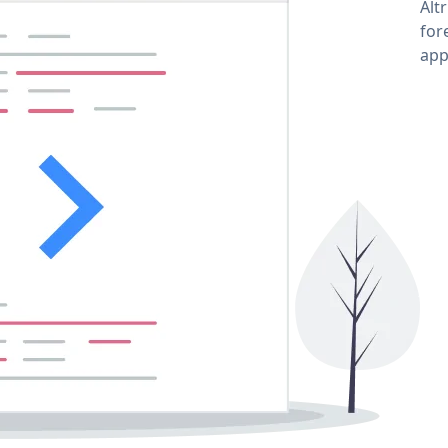
Alt
for
app