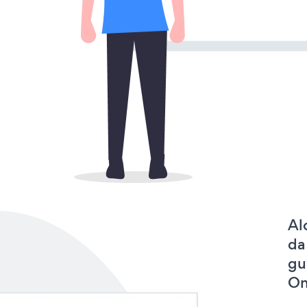
Al
da
gu
On