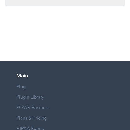
Main
Blog
Plugin Library
POWR Business
Plans & Pricing
HIPAA Forms