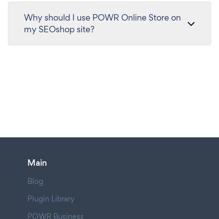
Why should I use POWR Online Store on
my SEOshop site?
Main
Blog
Plugin Library
POWR Business