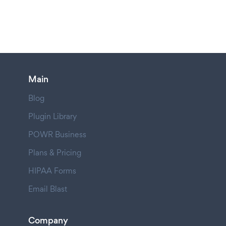
Main
Blog
Plugin Library
POWR Business
Plans & Pricing
HIPAA Forms
Email Blast
Company