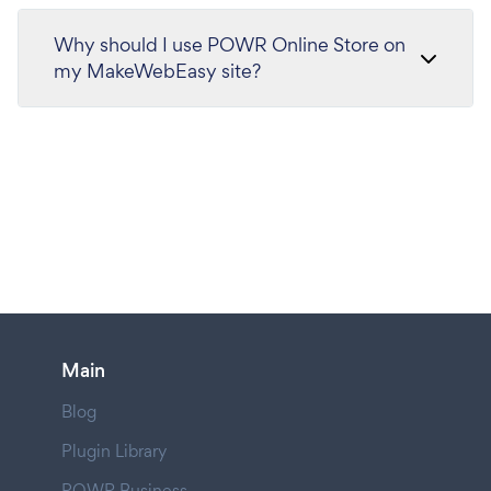
Why should I use POWR Online Store on
my MakeWebEasy site?
Main
Blog
Plugin Library
POWR Business