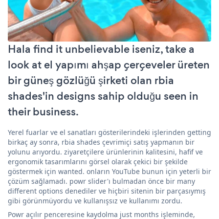
Hala find it unbelievable iseniz, take a
look at el yapımı ahşap çerçeveler üreten
bir güneş gözlüğü şirketi olan rbia
shades'in designs sahip olduğu seen in
their business.
Yerel fuarlar ve el sanatları gösterilerindeki işlerinden getting
birkaç ay sonra, rbia shades çevrimiçi satış yapmanın bir
yolunu arıyordu. ziyaretçilere ürünlerinin kalitesini, hafif ve
ergonomik tasarımlarını görsel olarak çekici bir şekilde
göstermek için wanted. onların YouTube bunun için yeterli bir
çözüm sağlamadı. powr slider'ı bulmadan önce bir many
different options denediler ve hiçbiri sitenin bir parçasıymış
gibi görünmüyordu ve kullanışsız ve kullanımı zordu.
Powr açılır penceresine kaydolma just months işleminde,