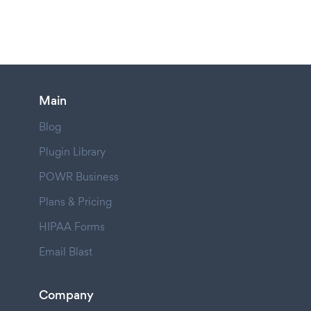
Main
Blog
Plugin Library
POWR Business
Plans & Pricing
HIPAA Forms
Email Blast
Company