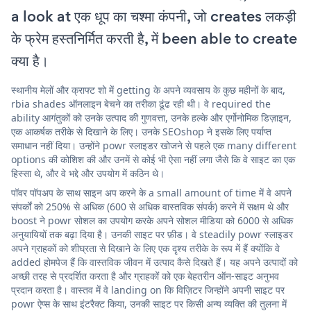
a look at एक धूप का चश्मा कंपनी, जो creates लकड़ी
के फ्रेम हस्तनिर्मित करती है, में been able to create
क्या है।
स्थानीय मेलों और क्राफ्ट शो में getting के अपने व्यवसाय के कुछ महीनों के बाद,
rbia shades ऑनलाइन बेचने का तरीका ढूंढ रही थी। वे required the
ability आगंतुकों को उनके उत्पाद की गुणवत्ता, उनके हल्के और एर्गोनोमिक डिज़ाइन,
एक आकर्षक तरीके से दिखाने के लिए। उनके SEOshop ने इसके लिए पर्याप्त
समाधान नहीं दिया। उन्होंने powr स्लाइडर खोजने से पहले एक many different
options की कोशिश की और उनमें से कोई भी ऐसा नहीं लगा जैसे कि वे साइट का एक
हिस्सा थे, और वे भद्दे और उपयोग में कठिन थे।
पॉवर पॉपअप के साथ साइन अप करने के a small amount of time में वे अपने
संपर्कों को 250% से अधिक (600 से अधिक वास्तविक संपर्क) करने में सक्षम थे और
boost ने powr सोशल का उपयोग करके अपने सोशल मीडिया को 6000 से अधिक
अनुयायियों तक बढ़ा दिया है। उनकी साइट पर फ़ीड। वे steadily powr स्लाइडर
अपने ग्राहकों को शीघ्रता से दिखाने के लिए एक दृश्य तरीके के रूप में हैं क्योंकि वे
added होमपेज हैं कि वास्तविक जीवन में उत्पाद कैसे दिखते हैं। यह अपने उत्पादों को
अच्छी तरह से प्रदर्शित करता है और ग्राहकों को एक बेहतरीन ऑन-साइट अनुभव
प्रदान करता है। वास्तव में वे landing on कि विज़िटर जिन्होंने अपनी साइट पर
powr ऐप्स के साथ इंटरैक्ट किया, उनकी साइट पर किसी अन्य व्यक्ति की तुलना में