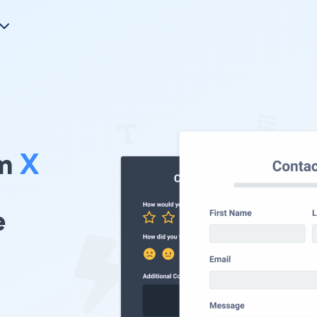
rm
X
e