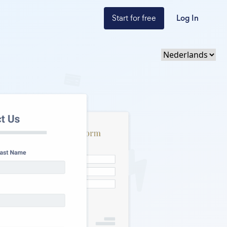
Start for free
Log In