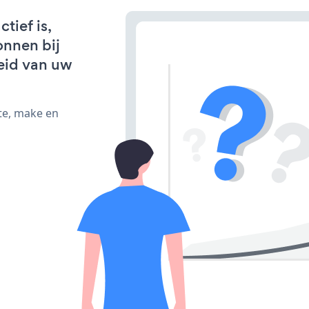
tief is,
onnen bij
eid van uw
te, make en