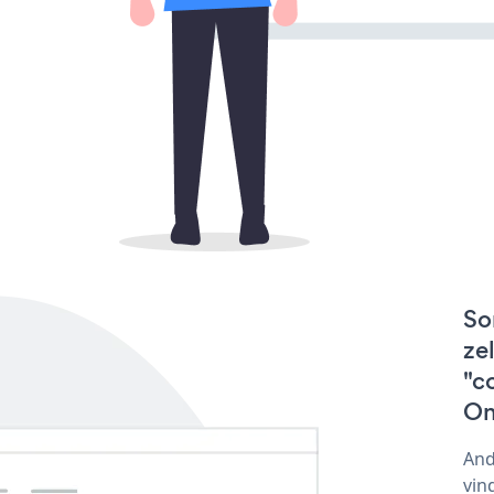
So
ze
"c
On
And
vin