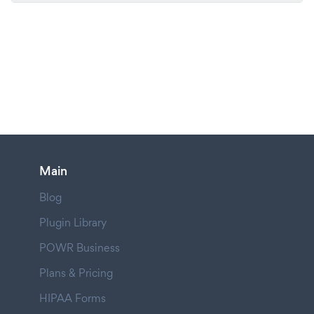
Main
Blog
Plugin Library
POWR Business
Plans & Pricing
HIPAA Forms