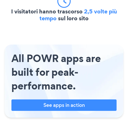
I visitatori hanno trascorso
2,5 volte più
tempo
sul loro sito
All POWR apps are
built for peak-
performance.
See apps in action