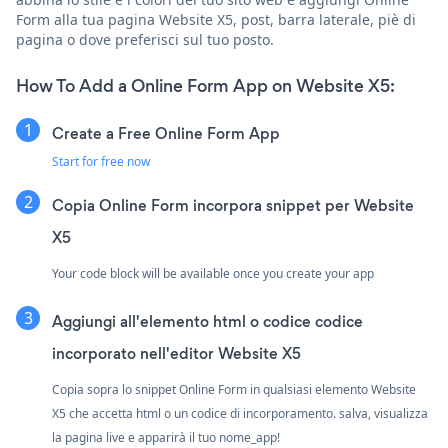
Form alla tua pagina Website X5, post, barra laterale, piè di
pagina o dove preferisci sul tuo posto.
How To Add a Online Form App on Website X5:
Create a Free Online Form App
Start for free now
Copia Online Form incorpora snippet per Website
X5
Your code block will be available once you create your app
Aggiungi all'elemento html o codice codice
incorporato nell'editor Website X5
Copia sopra lo snippet Online Form in qualsiasi elemento Website
X5 che accetta html o un codice di incorporamento. salva, visualizza
la pagina live e apparirà il tuo nome_app!