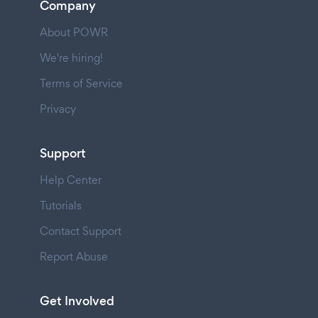
Company
About POWR
We're hiring!
Terms of Service
Privacy
Support
Help Center
Tutorials
Contact Support
Report Abuse
Get Involved