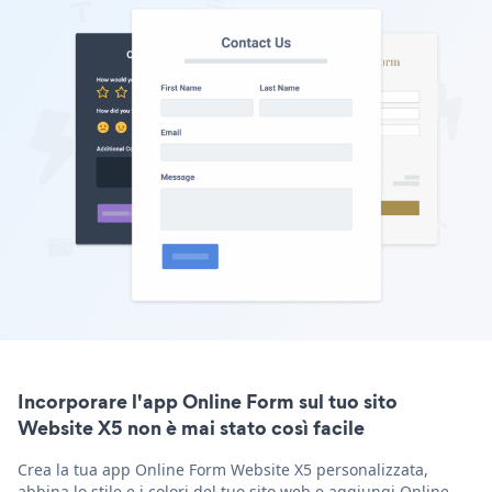
Incorporare l'app Online Form sul tuo sito
Website X5 non è mai stato così facile
Crea la tua app Online Form Website X5 personalizzata,
abbina lo stile e i colori del tuo sito web e aggiungi Online