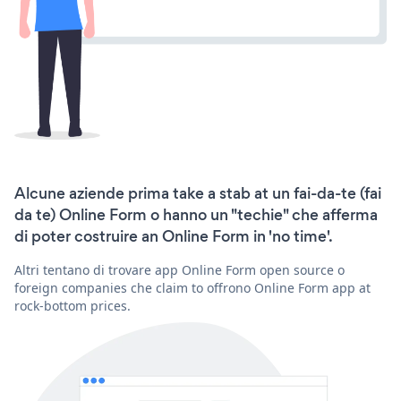
Alcune aziende prima take a stab at un fai-da-te (fai
da te) Online Form o hanno un "techie" che afferma
di poter costruire an Online Form in 'no time'.
Altri tentano di trovare app Online Form open source o
foreign companies che claim to offrono Online Form app at
rock-bottom prices.