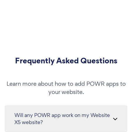
Frequently Asked Questions
Learn more about how to add POWR apps to
your website.
Will any POWR app work on my Website
X5 website?