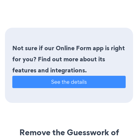
Not sure if our Online Form app is right
for you? Find out more about its
features and integrations.
See the details
Remove the Guesswork of