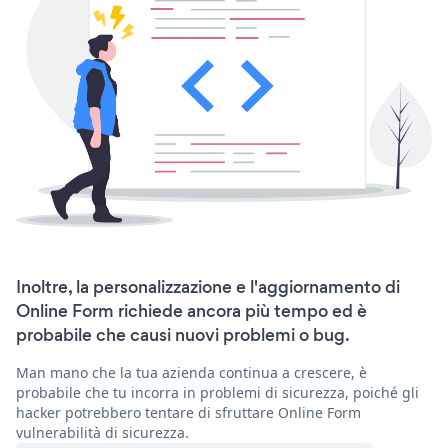
Inoltre, la personalizzazione e l'aggiornamento di
Online Form richiede ancora più tempo ed è
probabile che causi nuovi problemi o bug.
Man mano che la tua azienda continua a crescere, è
probabile che tu incorra in problemi di sicurezza, poiché gli
hacker potrebbero tentare di sfruttare Online Form
vulnerabilità di sicurezza.