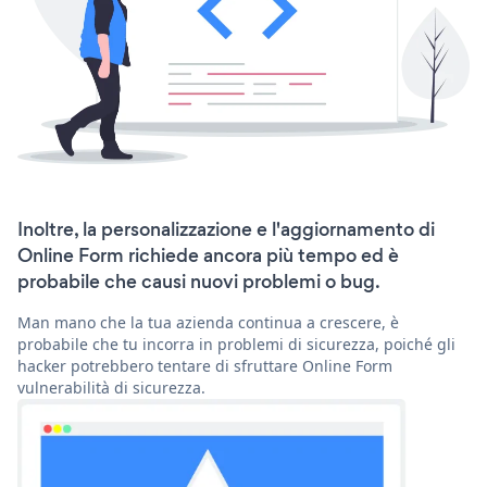
Inoltre, la personalizzazione e l'aggiornamento di
Online Form richiede ancora più tempo ed è
probabile che causi nuovi problemi o bug.
Man mano che la tua azienda continua a crescere, è
probabile che tu incorra in problemi di sicurezza, poiché gli
hacker potrebbero tentare di sfruttare Online Form
vulnerabilità di sicurezza.