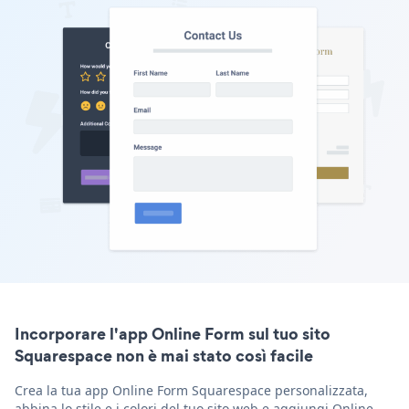
Incorporare l'app Online Form sul tuo sito
Squarespace non è mai stato così facile
Crea la tua app Online Form Squarespace personalizzata,
abbina lo stile e i colori del tuo sito web e aggiungi Online