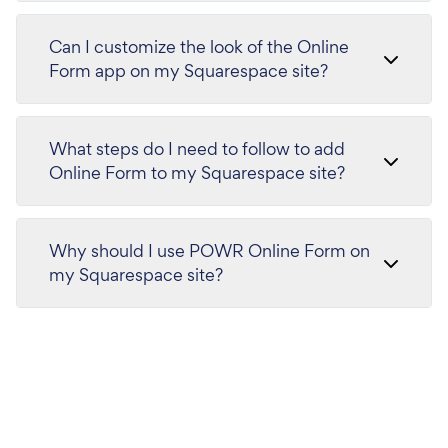
Can I customize the look of the Online
Form app on my Squarespace site?
What steps do I need to follow to add
Online Form to my Squarespace site?
Why should I use POWR Online Form on
my Squarespace site?