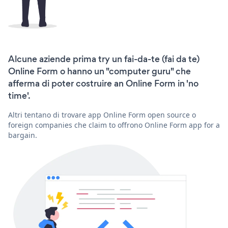
Alcune aziende prima try un fai-da-te (fai da te)
Online Form o hanno un "computer guru" che
afferma di poter costruire an Online Form in 'no
time'.
Altri tentano di trovare app Online Form open source o
foreign companies che claim to offrono Online Form app for a
bargain.