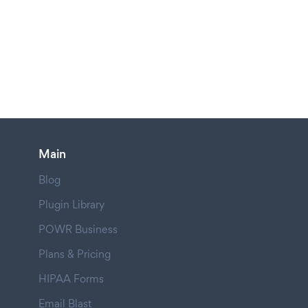
Main
Blog
Plugin Library
POWR Business
Plans & Pricing
HIPAA Forms
Email Blast