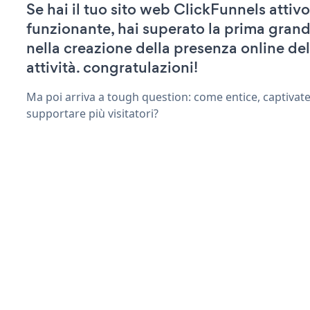
Se hai il tuo sito web ClickFunnels attivo
funzionante, hai superato la prima grand
nella creazione della presenza online del
attività. congratulazioni!
Ma poi arriva a tough question: come entice, captivate
supportare più visitatori?