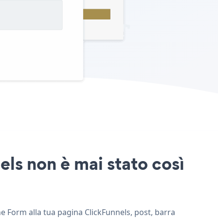
els non è mai stato così
ne Form alla tua pagina ClickFunnels, post, barra