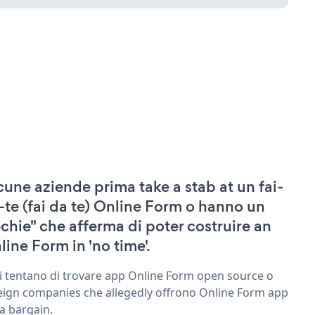
cune aziende prima take a stab at un fai-
-te (fai da te) Online Form o hanno un
echie" che afferma di poter costruire an
line Form in 'no time'.
ri tentano di trovare app Online Form open source o
eign companies che allegedly offrono Online Form app
 a bargain.