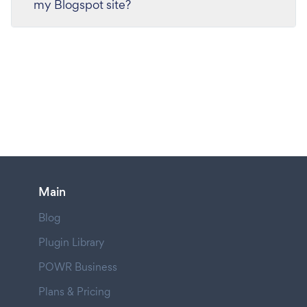
my Blogspot site?
Main
Blog
Plugin Library
POWR Business
Plans & Pricing