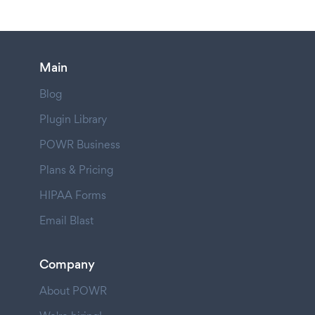
Main
Blog
Plugin Library
POWR Business
Plans & Pricing
HIPAA Forms
Email Blast
Company
About POWR