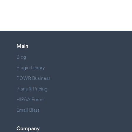
Main
Blog
Plugin Library
POWR Business
Plans & Pricing
HIPAA Forms
Email Blast
Company