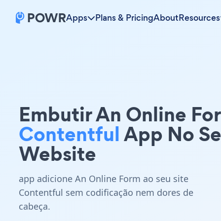
Apps
Plans & Pricing
About
Resources
Embutir An Online Fo
Contentful
App No S
Website
app adicione An Online Form ao seu site
Contentful sem codificação nem dores de
cabeça.