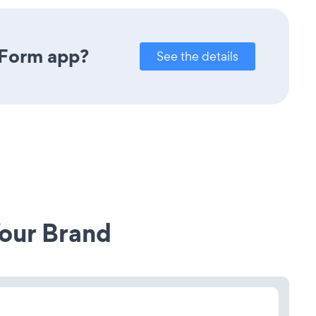
 Form app?
See the details
our Brand