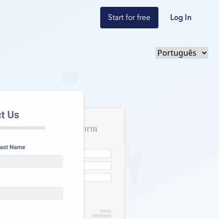
Start for free
Log In