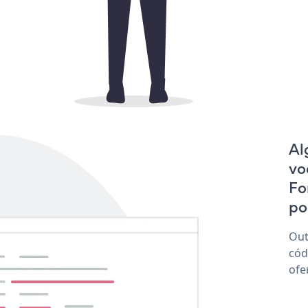
Al
vo
Fo
po
Out
cód
ofe