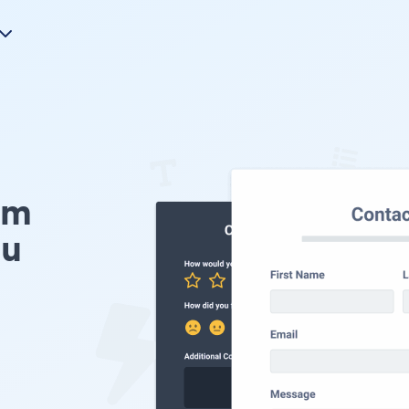
rm
eu